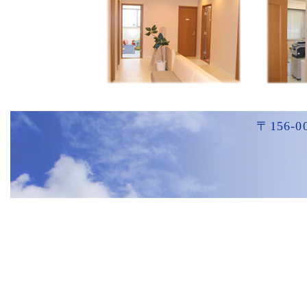
＜夏季休診＞
2026年8月24日（月）～26日（水） 休診
ご迷惑をおかけしますがよろしくお願いいたします。
2026.5.29 電子的診療情報連携体制についてのお知らせ
〒156
当院は電子的診療情報連携体制に関する以下の事項について施設基準を
オンライン資格確認等システムにより取得した診療情報等を活用し
マイナ保険証の利用を促進する等、医療DXを通じて質の高い医療を
算定した診療報酬の区分・項目の名称及び点数を記載した詳細な明
クリニック川畑 院長
2026.5.1 6月7月休診のお知らせ
＜川畑医師＞
2026年6月3日（水） 17時からの一般診療休診
6月13日（土） 終日休診