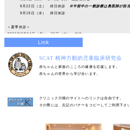
8月22日（土） 終日休診
※午前中の一般診療は奥医師が担
9月16日（水） 終日休診
＜夏季休診＞
2026年8月24日（月）～26日（水） 休診
Link
ご迷惑をおかけしますがよろしくお願いいたします。
SCAT 精神力動的児童臨床研究会
2026.7.1 7月8月及び夏季休診のお知らせ
赤ちゃんと家族のこころの健康を応援します。
＜川畑医師＞
赤ちゃんの世界から学び合います。
2026年8月4日（火） 終日休診
8月5日（水） 17時からの一般診療休診
8月22日（土） 終日休診
※午前中の一般診療は奥医師が担
クリニック川畑のサイトへのリンクは自由です。
その際には、左記のバナーをコピーしてご利用下さ
＜奥医師＞
2026年7月29日（水） 終日休診
7月30日（木） 終日休診