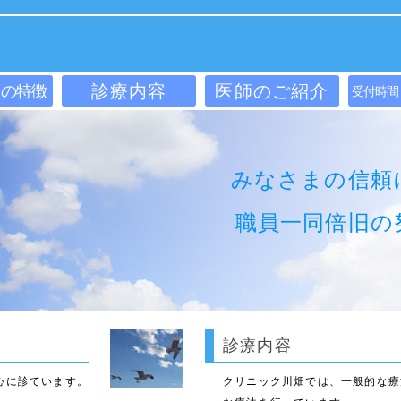
診療内容
医師のご紹介
クの特徴
受付時間
みなさまの信頼
職員一同倍旧の
診療内容
心に診ています。
クリニック川畑では、一般的な療